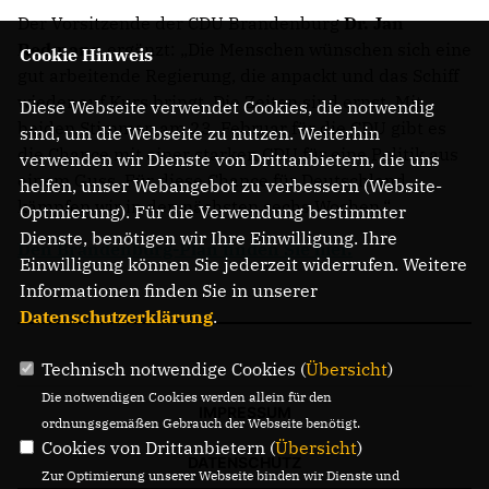
Der Vorsitzende der CDU Brandenburg
Dr. Jan
Redmann
ergänzt: „Die Menschen wünschen sich eine
Cookie Hinweis
gut arbeitende Regierung, die anpackt und das Schiff
wieder auf Kurs bringt. Die Zeiten sind ernst. Mit
Diese Webseite verwendet Cookies, die notwendig
beiden Stimmen am 23. Februar für die CDU gibt es
sind, um die Webseite zu nutzen. Weiterhin
die Chance mit einer starken CDU für eine Politik aus
verwenden wir Dienste von Drittanbietern, die uns
einem Guss. Für diese Chance für Deutschland
helfen, unser Webangebot zu verbessern (Website-
kämpfen wir in den nächsten sechs Wochen.“
Optmierung). Für die Verwendung bestimmter
Dienste, benötigen wir Ihre Einwilligung. Ihre
Den Brandenburg-Plan finden Sie hier.
Einwilligung können Sie jederzeit widerrufen. Weitere
Informationen finden Sie in unserer
Datenschutzerklärung
.
Technisch notwendige Cookies (
Übersicht
)
Die notwendigen Cookies werden allein für den
IMPRESSUM
ordnungsgemäßen Gebrauch der Webseite benötigt.
Cookies von Drittanbietern (
Übersicht
)
DATENSCHUTZ
Zur Optimierung unserer Webseite binden wir Dienste und